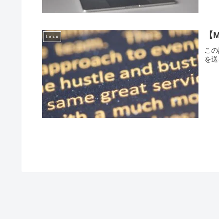
【M
Linux
この
を送