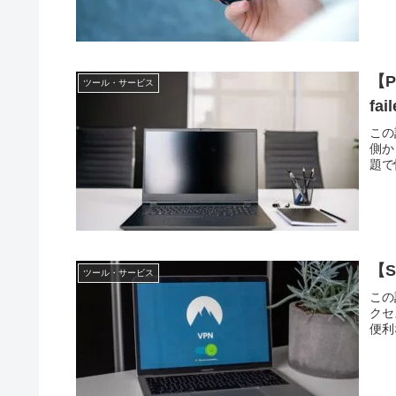
【P
ツール・サービス
fa
この
側か
題で
【S
ツール・サービス
この
クセ
便利