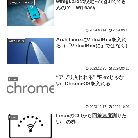
wireguardの設定ってguiででき
ツール・サービス
んの？ – wg-easy
2024.03.14
2024.03.15
Arch LinuxにVirtualBoxを入れ
Arch Linux
る（「VirtualBoxに」ではなく）
2023.12.23
2024.03.15
“アプリ入れれる” “Flexじゃな
Linux
い” ChromeOSを入れる
2023.12.17
2024.10.04
LinuxのCLIから回線速度測りた
Linux
い の巻