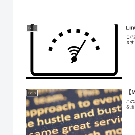
L
Linux
この
ます
【M
Linux
この
を送