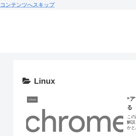
コンテンツへスキップ
Linux
“ア
Linux
る
この
解説
かと