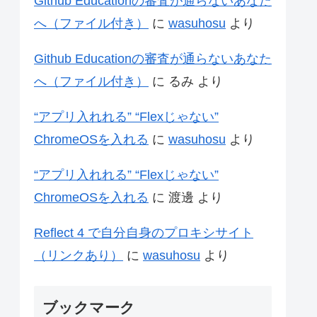
Github Educationの審査が通らないあなた
へ（ファイル付き）
に
wasuhosu
より
Github Educationの審査が通らないあなた
へ（ファイル付き）
に
るみ
より
“アプリ入れれる” “Flexじゃない”
ChromeOSを入れる
に
wasuhosu
より
“アプリ入れれる” “Flexじゃない”
ChromeOSを入れる
に
渡邊
より
Reflect 4 で自分自身のプロキシサイト
（リンクあり）
に
wasuhosu
より
ブックマーク