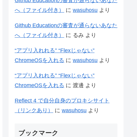
Github Educationの審査が通らないあなた
へ（ファイル付き）
に
wasuhosu
より
Github Educationの審査が通らないあなた
へ（ファイル付き）
に
るみ
より
“アプリ入れれる” “Flexじゃない”
ChromeOSを入れる
に
wasuhosu
より
“アプリ入れれる” “Flexじゃない”
ChromeOSを入れる
に
渡邊
より
Reflect 4 で自分自身のプロキシサイト
（リンクあり）
に
wasuhosu
より
ブックマーク