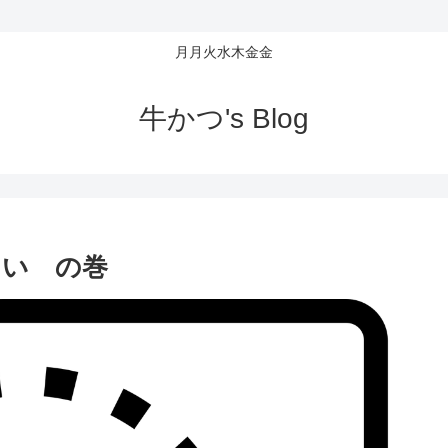
月月火水木金金
牛かつ's Blog
たい の巻