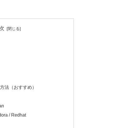
次
iを使う方法（おすすめ）
an
ora / Redhat