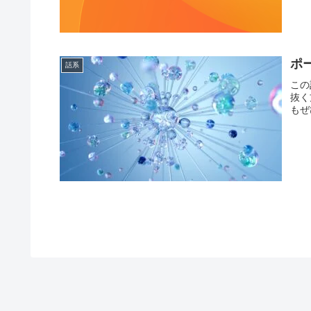
ポ
話系
この
抜く
もぜ