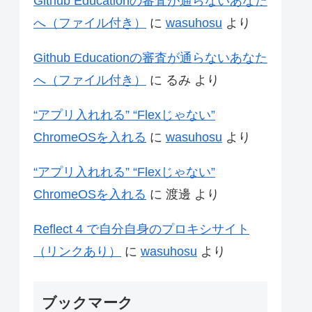
Github Educationの審査が通らないあなた
へ（ファイル付き）
に
wasuhosu
より
Github Educationの審査が通らないあなた
へ（ファイル付き）
に
るみ
より
“アプリ入れれる” “Flexじゃない”
ChromeOSを入れる
に
wasuhosu
より
“アプリ入れれる” “Flexじゃない”
ChromeOSを入れる
に
渡邊
より
Reflect 4 で自分自身のプロキシサイト
（リンクあり）
に
wasuhosu
より
ブックマーク