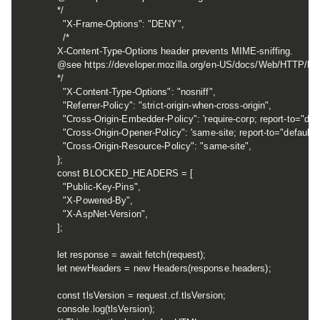
    */

      "X-Frame-Options": "DENY",

      /*

    X-Content-Type-Options header prevents MIME-sniffing.

    @see https://developer.mozilla.org/en-US/docs/Web/HTTP/He
    */

      "X-Content-Type-Options": "nosniff",

      "Referrer-Policy": "strict-origin-when-cross-origin",

      "Cross-Origin-Embedder-Policy": 'require-corp; report-to="defau
      "Cross-Origin-Opener-Policy": 'same-site; report-to="default";',
      "Cross-Origin-Resource-Policy": "same-site",

    };

    const BLOCKED_HEADERS = [

      "Public-Key-Pins",

      "X-Powered-By",

      "X-AspNet-Version",

    ];

    let response = await fetch(request);

    let newHeaders = new Headers(response.headers);

    const tlsVersion = request.cf.tlsVersion;

    console.log(tlsVersion);
