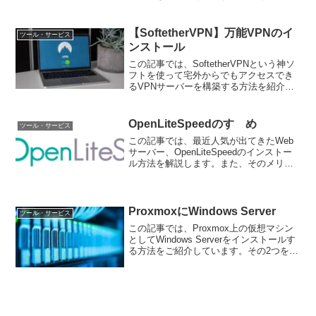
ています。同じ問題で悩んでいる方は是
非ご覧ください。
【SoftetherVPN】万能VPNのイ
ツール・サービス
ンストール
この記事では、SoftetherVPNという神ソ
フトを使って宅外からでもアクセスでき
るVPNサーバーを構築する方法を紹介し
ています。とても便利なためぜひご覧く
ださい！
OpenLiteSpeedのすゝめ
ツール・サービス
この記事では、最近人気が出てきたWeb
サーバー、OpenLiteSpeedのインストー
ル方法を解説します。また、そのメリッ
ト・デメリットについても解説していま
すので是非ご覧ください。
ProxmoxにWindows Server
ツール・サービス
この記事では、Proxmox上の仮想マシン
としてWindows Serverをインストールす
る方法をご紹介しています。その2つを組
み合わせてみたい！という方はぜひご覧
ください。