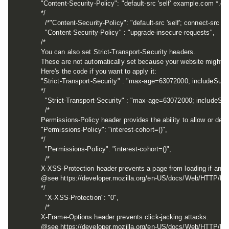
    "Content-Security-Policy": "default-src 'self' example.com *.e
    */

      /*"Content-Security-Policy": "default-src 'self'; connect-src 'self
      "Content-Security-Policy" : "upgrade-insecure-requests",

    /*

    You can also set Strict-Transport-Security headers.

    These are not automatically set because your website might g
    Here's the code if you want to apply it:

    "Strict-Transport-Security" : "max-age=63072000; includeSubD
    */

      "Strict-Transport-Security" : "max-age=63072000; includeSu
      /*

    Permissions-Policy header provides the ability to allow or de
    "Permissions-Policy": "interest-cohort=()",

    */

      "Permissions-Policy": "interest-cohort=()",

      /*

    X-XSS-Protection header prevents a page from loading if an XS
    @see https://developer.mozilla.org/en-US/docs/Web/HTTP/He
    */

      "X-XSS-Protection": "0",

      /*

    X-Frame-Options header prevents click-jacking attacks.

    @see https://developer.mozilla.org/en-US/docs/Web/HTTP/He