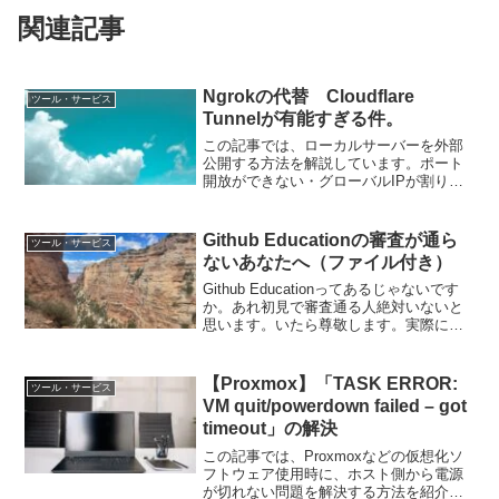
関連記事
Ngrokの代替 Cloudflare
ツール・サービス
Tunnelが有能すぎる件。
この記事では、ローカルサーバーを外部
公開する方法を解説しています。ポート
開放ができない・グローバルIPが割り当
てられていないといった人でもWebサー
バーなどを公開できます。その方法を知
りたい！という方はぜひご覧ください。
Github Educationの審査が通ら
ツール・サービス
ないあなたへ（ファイル付き）
Github Educationってあるじゃないです
か。あれ初見で審査通る人絶対いないと
思います。いたら尊敬します。実際に自
分も登録しようとしていたのですが、何
度やっても弾かれました...今回はそんな
Github Educationの鬼門を...
【Proxmox】「TASK ERROR:
ツール・サービス
VM quit/powerdown failed – got
timeout」の解決
この記事では、Proxmoxなどの仮想化ソ
フトウェア使用時に、ホスト側から電源
が切れない問題を解決する方法を紹介し