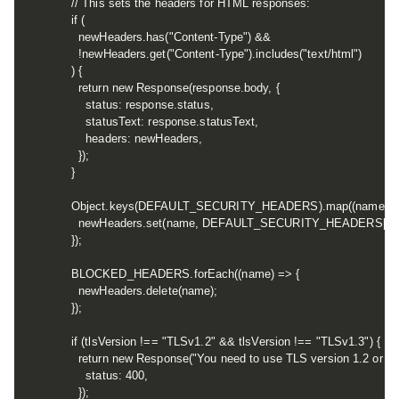
    // This sets the headers for HTML responses:

    if (

      newHeaders.has("Content-Type") &&

      !newHeaders.get("Content-Type").includes("text/html")

    ) {

      return new Response(response.body, {

        status: response.status,

        statusText: response.statusText,

        headers: newHeaders,

      });

    }

    Object.keys(DEFAULT_SECURITY_HEADERS).map((name) =>
      newHeaders.set(name, DEFAULT_SECURITY_HEADERS[nam
    });

    BLOCKED_HEADERS.forEach((name) => {

      newHeaders.delete(name);

    });

    if (tlsVersion !== "TLSv1.2" && tlsVersion !== "TLSv1.3") {

      return new Response("You need to use TLS version 1.2 or high
        status: 400,

      });
