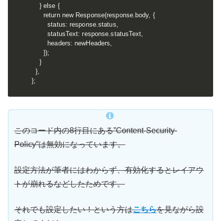
    } else {

      return new Response(response.body, {

        status: response.status,

        statusText: response.statusText,

        headers: newHeaders,

      });

    }

  },

};
このコード内の8行目にある”Content-Security-
Policy”は無効になっています。
設定方法が筆者にはわからず、有効化するとレイアウ
トが崩れるなどしたためです。
それでも設定したい！という方は
こちら
を見ながら設