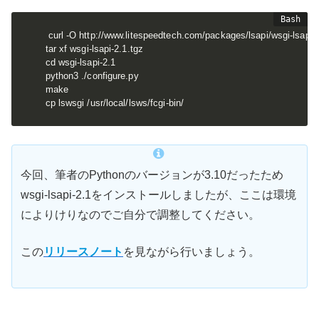
curl -O http://www.litespeedtech.com/packages/lsapi/wsgi-lsapi-2
tar xf wsgi-lsapi-2.1.tgz

cd wsgi-lsapi-2.1

python3 ./configure.py

make

cp lswsgi /usr/local/lsws/fcgi-bin/
今回、筆者のPythonのバージョンが3.10だったため
wsgi-lsapi-2.1をインストールしましたが、ここは環境
によりけりなのでご自分で調整してください。
この
リリースノート
を見ながら行いましょう。