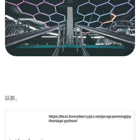
以前、
https://test.forestberrypi.com/programming/py
thon/api-python/