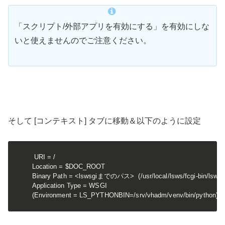
「スクリプト/外部アプリを有効にする」を有効にしな
いと使えませんのでご注意ください。
そして [コンテキスト] タブに移動＆以下のように設定
URI = /

Location = $DOC_ROOT

Binary Path = <lswsgiまでのパス>  (/usr/local/lsws/fcgi-bin/lswsgi
Application Type = WSGI

(Environment = LS_PYTHONBIN=/srv/vhadm/venv/bin/python)