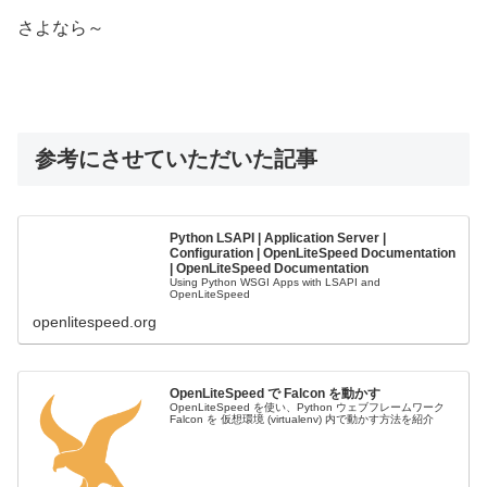
さよなら～
参考にさせていただいた記事
Python LSAPI | Application Server |
Configuration | OpenLiteSpeed Documentation
| OpenLiteSpeed Documentation
Using Python WSGI Apps with LSAPI and
OpenLiteSpeed
openlitespeed.org
OpenLiteSpeed で Falcon を動かす
OpenLiteSpeed を使い、Python ウェブフレームワーク
Falcon を 仮想環境 (virtualenv) 内で動かす方法を紹介