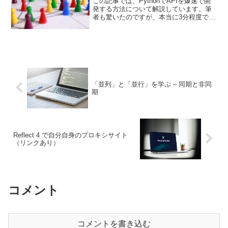
この記事では、PythonでAPIを爆速で開
発する方法について解説しています。筆
者も驚いたのですが、本当に3分程度で
APIを開発することができました。
Pythonでできることを知りたい、簡単に
APIを作ってみたいという方は是非ご覧く
ださい。
「並列」と「並行」を学ぶ – 同期と非同
期
Reflect 4 で自分自身のプロキシサイト
（リンクあり）
コメント
コメントを書き込む