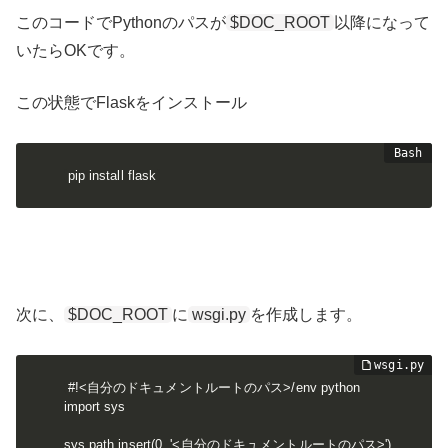
このコードでPythonのパスが
$DOC_ROOT
以降になって
いたらOKです。
この状態でFlaskをインストール
pip install flask
次に、
$DOC_ROOT
に
wsgi.py
を作成します。
#!<自分のドキュメントルートのパス>/env python

import sys

sys.path.insert(0, '<自分のドキュメントルートのパス>')
