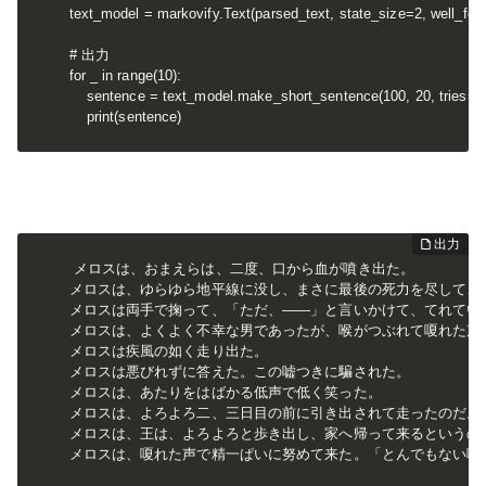
text_model = markovify.Text(parsed_text, state_size=2, well_for
# 出力

for _ in range(10):

    sentence = text_model.make_short_sentence(100, 20, tries=100).r
    print(sentence)
メロスは、おまえらは、二度、口から血が噴き出た。

メロスは、ゆらゆら地平線に没し、まさに最後の死力を尽して、ほ
メロスは両手で掬って、「ただ、――」と言いかけて、てれていた
メロスは、よくよく不幸な男であったが、喉がつぶれて嗄れた声で
メロスは疾風の如く走り出た。

メロスは悪びれずに答えた。この嘘つきに騙された。

メロスは、あたりをはばかる低声で低く笑った。

メロスは、よろよろ二、三日目の前に引き出されて走ったのだ。生
メロスは、王は、よろよろと歩き出し、家へ帰って来るというの
メロスは、嗄れた声で精一ぱいに努めて来た。「とんでもない嘘