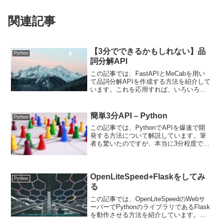
関連記事
【3分でできるかもしれない】品
Python
詞分解API
この記事では、FastAPIとMeCabを用い
て品詞分解APIを作成する方法を紹介して
います。これを応用すれば、いろいろな
ものに応用できるためぜひご覧くださ
い。
簡単3分API – Python
Python
この記事では、PythonでAPIを爆速で開
発する方法について解説しています。筆
者も驚いたのですが、本当に3分程度で
APIを開発することができました。
Pythonでできることを知りたい、簡単に
APIを作ってみたいという方は是非ご覧く
ださい。
OpenLiteSpeed+Flaskをしてみ
Python
る
この記事では、OpenLiteSpeedのWebサ
ーバーでPythonのライブラリであるFlask
を動作させる方法を紹介しています。そ