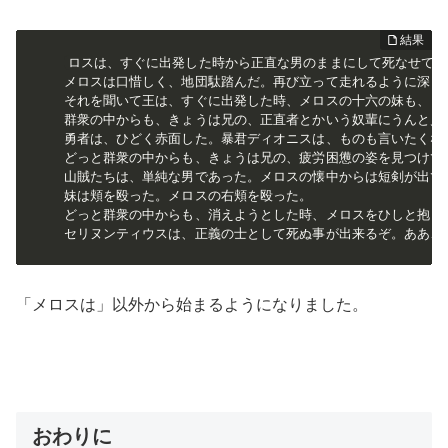
ロスは、すぐに出発した時から正直な男のままにして死なせて下
メロスは口惜しく、地団駄踏んだ。再び立って走れるように深く眠
それを聞いて王は、すぐに出発した時、メロスの十六の妹も、き
群衆の中からも、きょうは兄の、正直者とかいう奴輩にうんと見せ
勇者は、ひどく赤面した。暴君ディオニスは、ものも言いたくなく
どっと群衆の中からも、きょうは兄の、疲労困憊の姿を見つけて驚
山賊たちは、単純な男であった。メロスの懐中からは短剣が出て仕
妹は頬を殴った。メロスの右頬を殴った。

どっと群衆の中からも、消えようとした時、メロスをひしと抱きし
セリヌンティウスは、正義の士として死ぬ事が出来るぞ。ああ、
「メロスは」以外から始まるようになりました。
おわりに