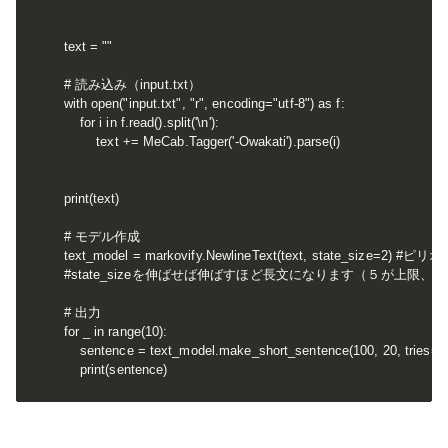
text = ""

# 読み込み（input.txt）

with open("input.txt", "r", encoding="utf-8") as f:

    for i in f.read().split('\n'):

        text += MeCab.Tagger('-Owakati').parse(i)

print(text)

# モデル作成

text_model = markovify.NewlineText(text, state_size
#state_sizeを伸ばせば伸ばすほど長文になります（５が上限、
# 出力

for _ in range(10):

    sentence = text_model.make_short_sentence(100, 20, tries=100).r
    print(sentence)