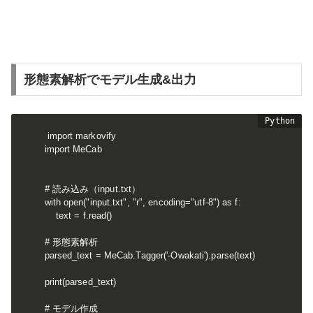
形態素解析でモデル生成&出力
import markovify

import MeCab

# 読み込み（input.txt）

with open("input.txt", "r", encoding="utf-8") as f:

    text = f.read()

# 形態素解析

parsed_text = MeCab.Tagger('-Owakati').parse(text)

print(parsed_text)

# モデル作成
