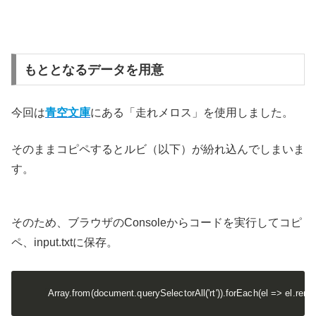
もととなるデータを用意
今回は
青空文庫
にある「走れメロス」を使用しました。
そのままコピペするとルビ（以下）が紛れ込んでしまいま
す。
そのため、ブラウザのConsoleからコードを実行してコピ
ペ、input.txtに保存。
Array.from(document.querySelectorAll('rt')).forEach(el => el.remo