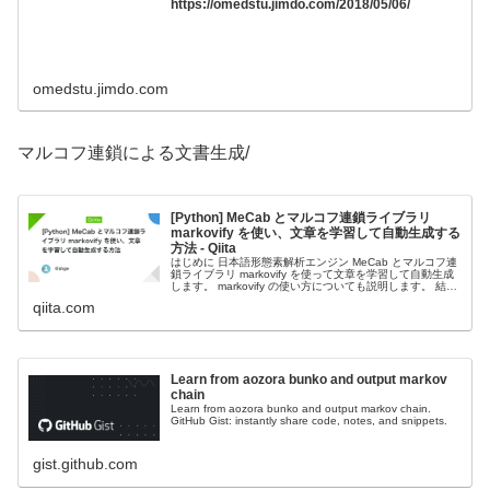
https://omedstu.jimdo.com/2018/05/06/
omedstu.jimdo.com
マルコフ連鎖による文書生成/
[Python] MeCab とマルコフ連鎖ライブラリ
markovify を使い、文章を学習して自動生成する
方法 - Qiita
はじめに 日本語形態素解析エンジン MeCab とマルコフ連
鎖ライブラリ markovify を使って文章を学習して自動生成
します。 markovify の使い方についても説明します。 結果
とりあえず結果から。 "メロスは、徐々に釣り上げ...
qiita.com
Learn from aozora bunko and output markov
chain
Learn from aozora bunko and output markov chain.
GitHub Gist: instantly share code, notes, and snippets.
gist.github.com