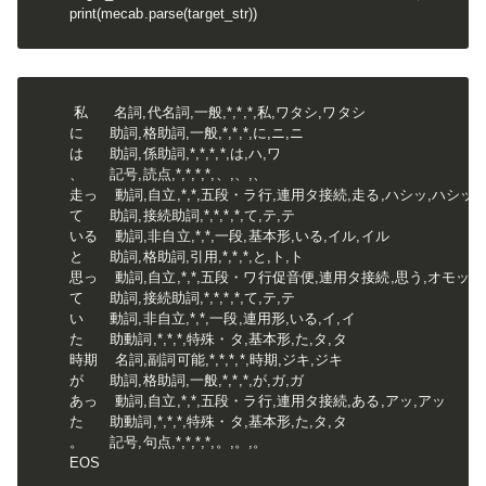
print(mecab.parse(target_str))
私      名詞,代名詞,一般,*,*,*,私,ワタシ,ワタシ

に      助詞,格助詞,一般,*,*,*,に,ニ,ニ

は      助詞,係助詞,*,*,*,*,は,ハ,ワ

、      記号,読点,*,*,*,*,、,、,、

走っ    動詞,自立,*,*,五段・ラ行,連用タ接続,走る,ハシッ,ハシッ

て      助詞,接続助詞,*,*,*,*,て,テ,テ

いる    動詞,非自立,*,*,一段,基本形,いる,イル,イル

と      助詞,格助詞,引用,*,*,*,と,ト,ト

思っ    動詞,自立,*,*,五段・ワ行促音便,連用タ接続,思う,オモッ,オ
て      助詞,接続助詞,*,*,*,*,て,テ,テ

い      動詞,非自立,*,*,一段,連用形,いる,イ,イ

た      助動詞,*,*,*,特殊・タ,基本形,た,タ,タ

時期    名詞,副詞可能,*,*,*,*,時期,ジキ,ジキ

が      助詞,格助詞,一般,*,*,*,が,ガ,ガ

あっ    動詞,自立,*,*,五段・ラ行,連用タ接続,ある,アッ,アッ

た      助動詞,*,*,*,特殊・タ,基本形,た,タ,タ

。      記号,句点,*,*,*,*,。,。,。

EOS